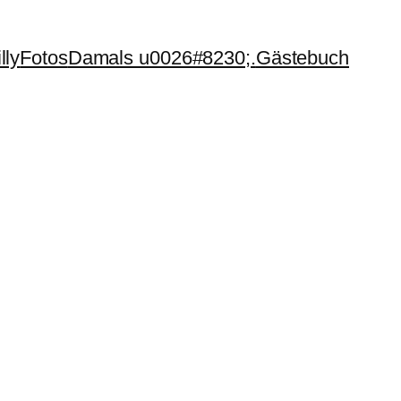
lly
Fotos
Damals u0026#8230;.
Gästebuch