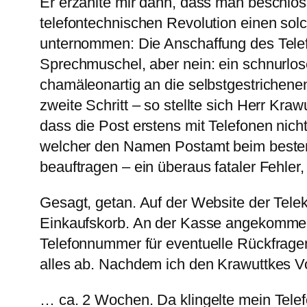
Er erzählte mir dann, dass man beschlo
telefontechnischen Revolution einen solc
unternommen: Die Anschaffung des Telefo
Sprechmuschel, aber nein: ein schnurlose
chamäleonartig an die selbstgestrichen
zweite Schritt – so stellte sich Herr Kr
dass die Post erstens mit Telefonen nich
welcher den Namen Postamt beim besten 
beauftragen – ein überaus fataler Fehler, 
Gesagt, getan. Auf der Website der Tel
Einkaufskorb. An der Kasse angekommen 
Telefonnummer für eventuelle Rückfragen.
alles ab. Nachdem ich den Krawuttkes Vo
… ca. 2 Wochen. Da klingelte mein Telefo