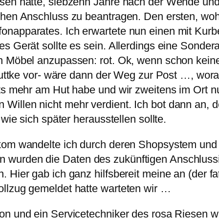
ssen hatte, siebzehn Jahre nach der Wende un
hen Anschluss zu beantragen. Den ersten, wohl 
napparates. Ich erwartete nun einen mit Kurbe
s Gerät sollte es sein. Allerdings eine Sonder
en Möbel anzupassen: rot. Ok, wenn schon kein
awuttke vor- wäre dann der Weg zur Post …, wora
ts mehr am Hut habe und wir zweitens im Ort nu
Willen nicht mehr verdient. Ich bot dann an, 
wie sich später herausstellen sollte.
ekom wandelte ich durch deren Shopsystem und
wurden die Daten des zukünftigen Anschlussin
 Hier gab ich ganz hilfsbereit meine an (der fa
llzug gemeldet hatte warteten wir …
n und ein Servicetechniker des rosa Riesen war 