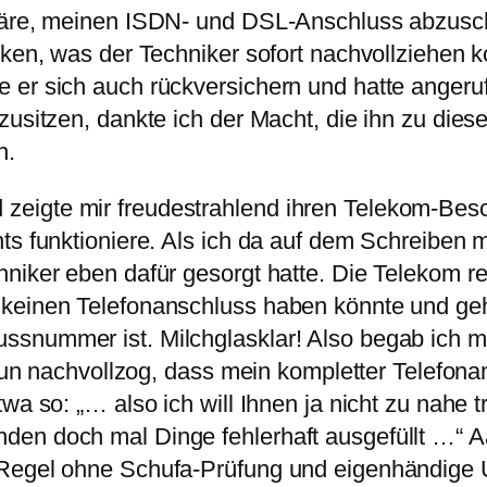
 wäre, meinen ISDN- und DSL-Anschluss abzusc
lken, was der Techniker sofort nachvollziehen 
e er sich auch rückversichern und hatte anger
fzusitzen, dankte ich der Macht, die ihn zu di
n.
eigte mir freudestrahlend ihren Telekom-Besc
hts funktioniere. Als ich da auf dem Schreibe
niker eben dafür gesorgt hatte. Die Telekom re
 keinen Telefonanschluss haben könnte und ge
snummer ist. Milchglasklar! Also begab ich mi
e nun nachvollzog, dass mein kompletter Telefo
wa so: „… also ich will Ihnen ja nicht zu nahe t
en doch mal Dinge fehlerhaft ausgefüllt …“ A
Regel ohne Schufa-Prüfung und eigenhändige Un