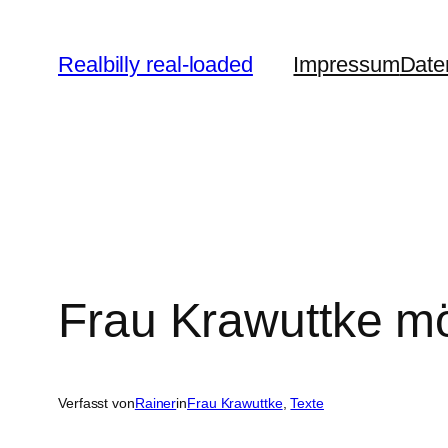
Zum
Inhalt
Realbilly real-loaded
Impressum
Date
springen
Frau Krawuttke mö
Verfasst von
Rainer
in
Frau Krawuttke
, 
Texte