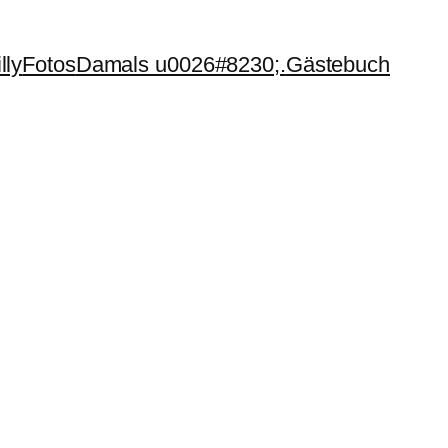
lly
Fotos
Damals u0026#8230;.
Gästebuch