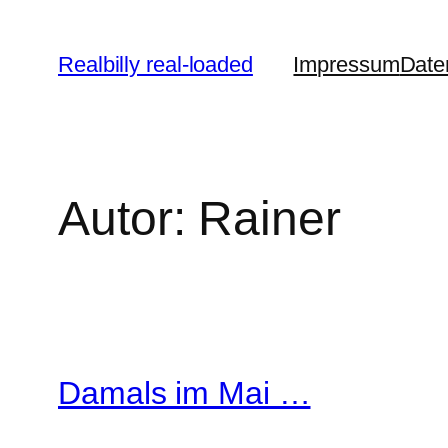
Zum
Inhalt
Realbilly real-loaded
Impressum
Date
springen
Autor:
Rainer
Damals im Mai …