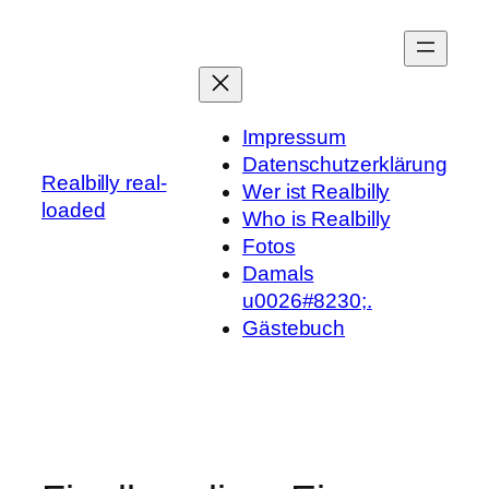
Zum
Inhalt
springen
Impressum
Datenschutzerklärung
Realbilly real-
Wer ist Realbilly
loaded
Who is Realbilly
Fotos
Damals
u0026#8230;.
Gästebuch