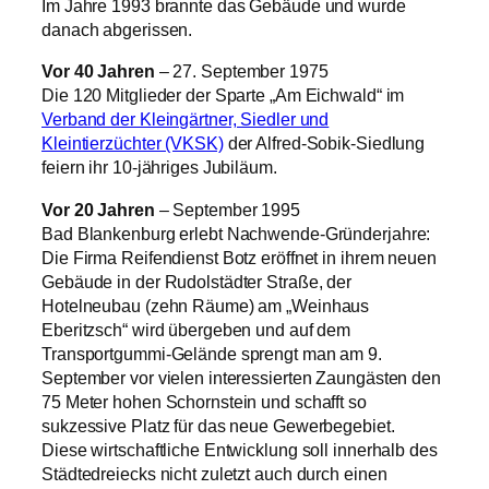
Im Jahre 1993 brannte das Gebäude und wurde
danach abgerissen.
Vor 40 Jahren
– 27. September 1975
Die 120 Mitglieder der Sparte „Am Eichwald“ im
Verband der Kleingärtner, Siedler und
Kleintierzüchter (VKSK)
der Alfred‑Sobik‑Siedlung
feiern ihr 10‑jähriges Jubiläum.
Vor 20 Jahren
– September 1995
Bad Blankenburg erlebt Nachwende-Gründerjahre:
Die Firma Reifendienst Botz eröffnet in ihrem neuen
Gebäude in der Rudolstädter Straße, der
Hotelneubau (zehn Räume) am „Weinhaus
Eberitzsch“ wird übergeben und auf dem
Transportgummi-Gelände sprengt man am 9.
September vor vielen interessierten Zaungästen den
75 Meter hohen Schornstein und schafft so
sukzessive Platz für das neue Gewerbegebiet.
Diese wirtschaftliche Entwicklung soll innerhalb des
Städtedreiecks nicht zuletzt auch durch einen