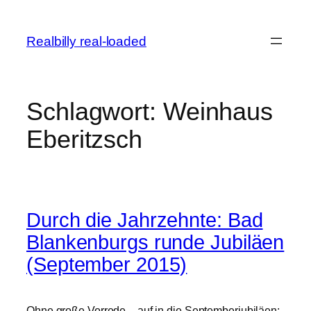
Zum
Inhalt
Realbilly real-loaded
springen
Schlagwort:
Weinhaus
Eberitzsch
Durch die Jahrzehnte: Bad
Blankenburgs runde Jubiläen
(September 2015)
Ohne große Vorrede – auf in die Septemberjubiläen: