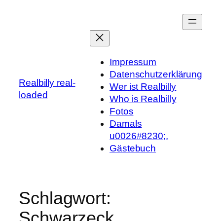
Zum
Inhalt
springen
Impressum
Datenschutzerklärung
Realbilly real-
Wer ist Realbilly
loaded
Who is Realbilly
Fotos
Damals
u0026#8230;.
Gästebuch
Schlagwort:
Schwarzeck