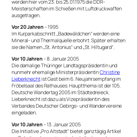
werden hier vom 23. bis 25.01.1975 die DDR-
Meisterschaften im Schießen mit Luftdruckwaffen
ausgetragen.
Vor 20 Jahren
– 1995
Im Kurparkabschnitt „Badewäldchen“ werden eine
Mineral- und Thermalquelle erbohrt. Später erhalten
sie die Namen „St. Antonius“ und „St. Hiltugard“.
Vor 10 Jahren
– 8. Januar 2005
Die damalige Thüringer Landtagspräsidentin und
nunmehr ehemalige Ministerpräsidentin
Christine
Lieberknecht
ist Gast beim 6. Neujahrsempfang im
Fröbelsaal des Rathauses. Hauptthema ist der 105.
Deutsche Wandertag 2005 im Städtedreieck.
Lieberknecht ist dazu als Vizepräsidentin des
Verbandes Deutscher Gebirgs- und Wandervereine
eingeladen.
Vor 10 Jahren
– 13. Januar 2005
Die Initiative „Pro Altstadt“ bietet ganztägig Artikel