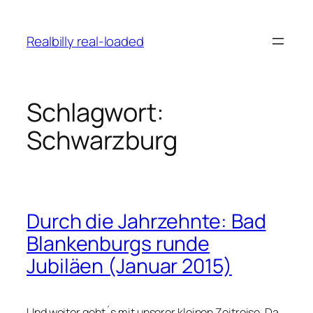
Zum
Inhalt
Realbilly real-loaded
springen
Schlagwort:
Schwarzburg
Durch die Jahrzehnte: Bad
Blankenburgs runde
Jubiläen (Januar 2015)
Und weiter geht´s mit unserer kleinen Zeitreise. Da