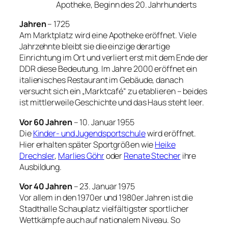
Apotheke, Beginn des 20. Jahrhunderts
Jahren
– 1725
Am Marktplatz wird eine Apotheke eröffnet. Viele
Jahrzehnte bleibt sie die einzige derartige
Einrichtung im Ort und verliert erst mit dem Ende der
DDR diese Bedeutung. Im Jahre 2000 eröffnet ein
italienisches Restaurant im Gebäude, danach
versucht sich ein „Marktcafé“ zu etablieren – beides
ist mittlerweile Geschichte und das Haus steht leer.
Vor 60 Jahren
– 10. Januar 1955
Die
Kinder- und Jugendsportschule
wird eröffnet.
Hier erhalten später Sportgrößen wie
Heike
Drechsler
,
Marlies Göhr
oder
Renate Stecher
ihre
Ausbildung.
Vor 40 Jahren
– 23. Januar 1975
Vor allem in den 1970er und 1980er Jahren ist die
Stadthalle Schauplatz vielfältigster sportlicher
Wettkämpfe auch auf nationalem Niveau. So