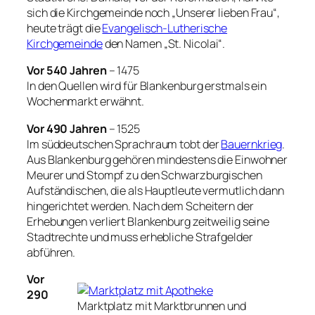
sich die Kirchgemeinde noch „Unserer lieben Frau“,
heute trägt die
Evangelisch-Lutherische
Kirchgemeinde
den Namen „St. Nicolai“.
Vor 540 Jahren
– 1475
In den Quellen wird für Blankenburg erstmals ein
Wochenmarkt erwähnt.
Vor 490 Jahren
– 1525
Im süddeutschen Sprachraum tobt der
Bauernkrieg
.
Aus Blankenburg gehören mindestens die Einwohner
Meurer und Stompf zu den Schwarzburgischen
Aufständischen, die als Hauptleute vermutlich dann
hingerichtet werden. Nach dem Scheitern der
Erhebungen verliert Blankenburg zeitweilig seine
Stadtrechte und muss erhebliche Strafgelder
abführen.
Vor
290
Marktplatz mit Marktbrunnen und