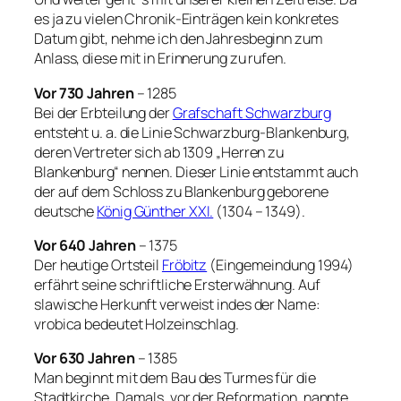
es ja zu vielen Chronik-Einträgen kein konkretes
Datum gibt, nehme ich den Jahresbeginn zum
Anlass, diese mit in Erinnerung zu rufen.
Vor 730 Jahren
– 1285
Bei der Erbteilung der
Grafschaft Schwarzburg
entsteht u. a. die Linie Schwarzburg-Blankenburg,
deren Vertreter sich ab 1309 „Herren zu
Blankenburg“ nennen. Dieser Linie entstammt auch
der auf dem Schloss zu Blankenburg geborene
deutsche
König Günther XXI.
(1304 – 1349).
Vor 640 Jahren
– 1375
Der heutige Ortsteil
Fröbitz
(Eingemeindung 1994)
erfährt seine schriftliche Ersterwähnung. Auf
slawische Herkunft verweist indes der Name:
vrobica bedeutet Holzeinschlag.
Vor 630 Jahren
– 1385
Man beginnt mit dem Bau des Turmes für die
Stadtkirche. Damals, vor der Reformation, nannte