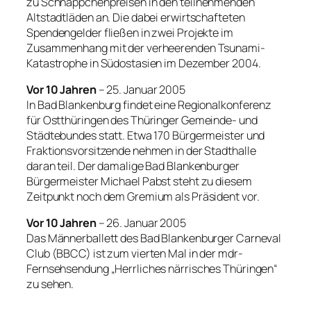
zu Schnäppchenpreisen in den teilnehmenden
Altstadtläden an. Die dabei erwirtschafteten
Spendengelder fließen in zwei Projekte im
Zusammenhang mit der verheerenden Tsunami-
Katastrophe in Südostasien im Dezember 2004.
Vor 10 Jahren
– 25. Januar 2005
In Bad Blankenburg findet eine Regionalkonferenz
für Ostthüringen des Thüringer Gemeinde- und
Städtebundes statt. Etwa 170 Bürgermeister und
Fraktionsvorsitzende nehmen in der Stadthalle
daran teil. Der damalige Bad Blankenburger
Bürgermeister Michael Pabst steht zu diesem
Zeitpunkt noch dem Gremium als Präsident vor.
Vor 10 Jahren
– 26. Januar 2005
Das Männerballett des Bad Blankenburger Carneval
Club (BBCC) ist zum vierten Mal in der mdr-
Fernsehsendung „Herrliches närrisches Thüringen“
zu sehen.