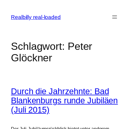
Zum
Inhalt
Realbilly real-loaded
springen
Schlagwort:
Peter
Glöckner
Durch die Jahrzehnte: Bad
Blankenburgs runde Jubiläen
(Juli 2015)
Der Juli-Jubiläumsrückblick bietet unter anderem