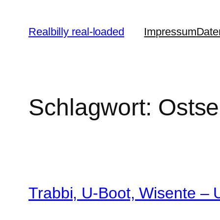
Zum
Inhalt
Realbilly real-loaded
Impressum
Date
springen
Schlagwort:
Ostse
Trabbi, U-Boot, Wisente 