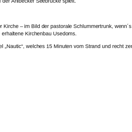
 der Ahlbecker Seebrücke spielt.
 Kirche – im Bild der pastorale Schlummertrunk, wenn´
te erhaltene Kirchenbau Usedoms.
l „Nautic“, welches 15 Minuten vom Strand und recht zen