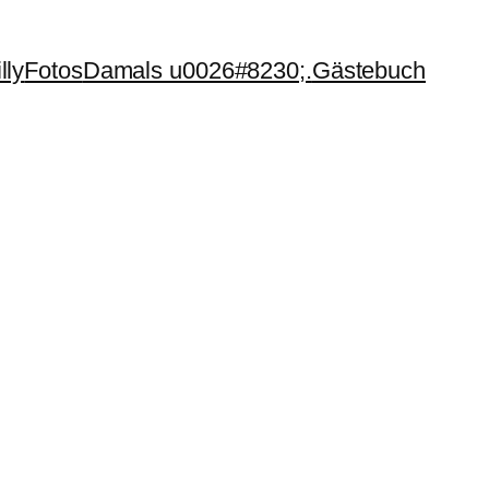
lly
Fotos
Damals u0026#8230;.
Gästebuch