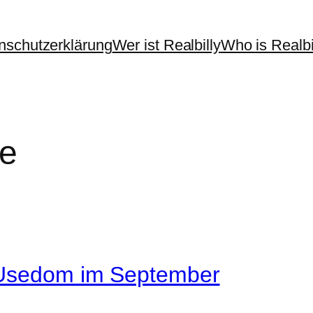
nschutzerklärung
Wer ist Realbilly
Who is Realbi
e
– Usedom im September