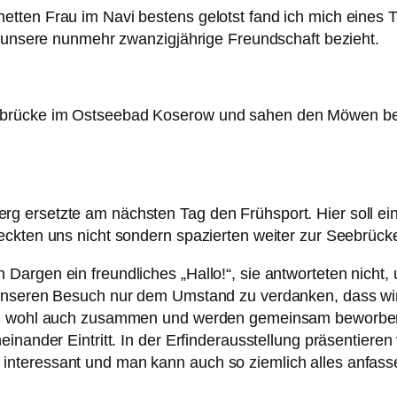
tten Frau im Navi bestens gelotst fand ich mich eines 
f unsere nunmehr zwanzigjährige Freundschaft bezieht.
brücke im Ostseebad Koserow und sahen den Möwen bei
 ersetzte am nächsten Tag den Frühsport. Hier soll ein
eckten uns nicht sondern spazierten weiter zur Seebrück
argen ein freundliches „Hallo!“, sie antworteten nicht, 
unseren Besuch nur dem Umstand zu verdanken, dass wir
en wohl auch zusammen und werden gemeinsam beworben, l
neinander Eintritt. In der Erfinderausstellung präsentie
echt interessant und man kann auch so ziemlich alles anfa