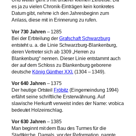
es ja zu vielen Chronik-Einträgen kein konkretes
Datum gibt, nehme ich den Jahresbeginn zum
Anlass, diese mit in Erinnerung zu rufen.
Vor 730 Jahren
– 1285
Bei der Erbteilung der
Grafschaft Schwarzburg
entsteht u. a. die Linie Schwarzburg-Blankenburg,
deren Vertreter sich ab 1309 „Herren zu
Blankenburg“ nennen. Dieser Linie entstammt auch
der auf dem Schloss zu Blankenburg geborene
deutsche
König Günther XXI.
(1304 – 1349).
Vor 640 Jahren
– 1375
Der heutige Ortsteil
Fröbitz
(Eingemeindung 1994)
erfährt seine schriftliche Ersterwähnung. Auf
slawische Herkunft verweist indes der Name: vrobica
bedeutet Holzeinschlag.
Vor 630 Jahren
– 1385
Man beginnt mit dem Bau des Turmes für die
Stadtkirche. Damals, vor der Reformation, nannte