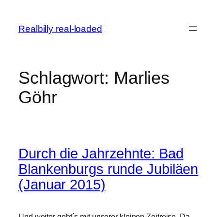
Zum
Inhalt
Realbilly real-loaded
springen
Schlagwort:
Marlies
Göhr
Durch die Jahrzehnte: Bad
Blankenburgs runde Jubiläen
(Januar 2015)
Und weiter geht´s mit unserer kleinen Zeitreise. Da