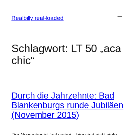
Zum
Inhalt
Realbilly real-loaded
springen
Schlagwort:
LT 50 „aca
chic“
Durch die Jahrzehnte: Bad
Blankenburgs runde Jubiläen
(November 2015)
Der November ist fast vorbei – hier sind nicht viele,