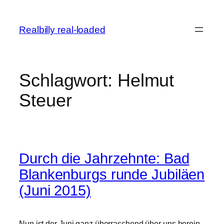
Zum
Inhalt
Realbilly real-loaded
springen
Schlagwort:
Helmut
Steuer
Durch die Jahrzehnte: Bad
Blankenburgs runde Jubiläen
(Juni 2015)
Nun ist der Juni ganz überraschend über uns herein