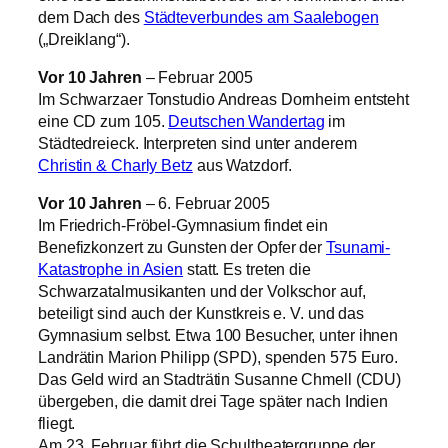
dem Dach des
Städteverbundes am Saalebogen
(„Dreiklang“).
Vor 10 Jahren
– Februar 2005
Im Schwarzaer Tonstudio Andreas Dornheim entsteht
eine CD zum 105.
Deutschen Wandertag
im
Städtedreieck. Interpreten sind unter anderem
Christin & Charly Betz
aus Watzdorf.
Vor 10 Jahren
– 6. Februar 2005
Im Friedrich-Fröbel-Gymnasium findet ein
Benefizkonzert zu Gunsten der Opfer der
Tsunami-
Katastrophe in Asien
statt. Es treten die
Schwarzatalmusikanten und der Volkschor auf,
beteiligt sind auch der Kunstkreis e. V. und das
Gymnasium selbst. Etwa 100 Besucher, unter ihnen
Landrätin Marion Philipp (SPD), spenden 575 Euro.
Das Geld wird an Stadträtin Susanne Chmell (CDU)
übergeben, die damit drei Tage später nach Indien
fliegt.
Am 23. Februar führt die Schultheatergruppe der