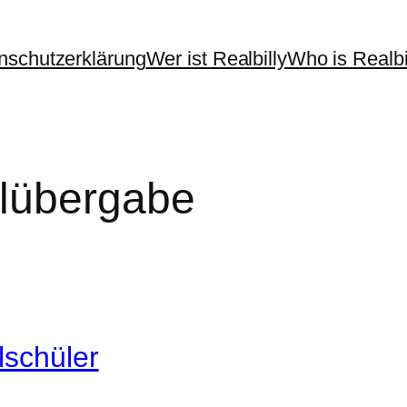
nschutzerklärung
Wer ist Realbilly
Who is Realbi
lübergabe
lschüler