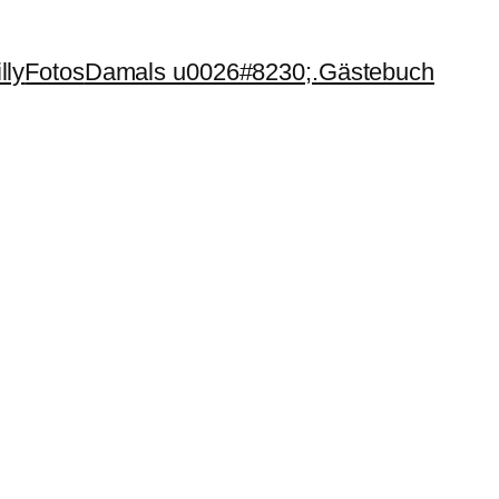
lly
Fotos
Damals u0026#8230;.
Gästebuch